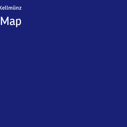
Kellmünz
Kellmünz
Map