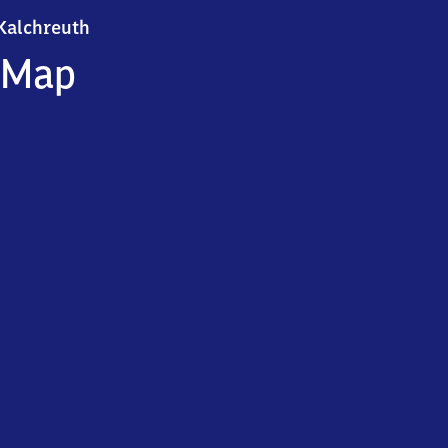
Kalchreuth
Kalchreuth
Map