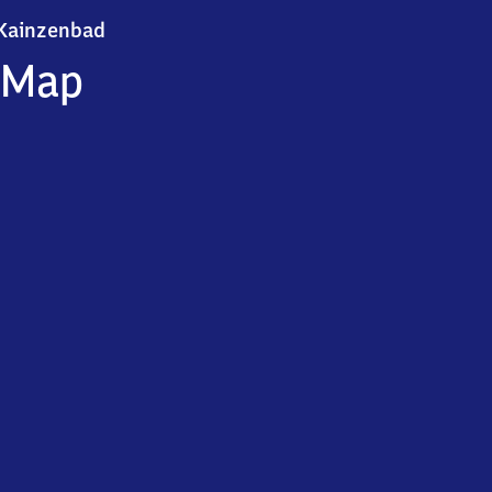
Kainzenbad
Kainzenbad
Map