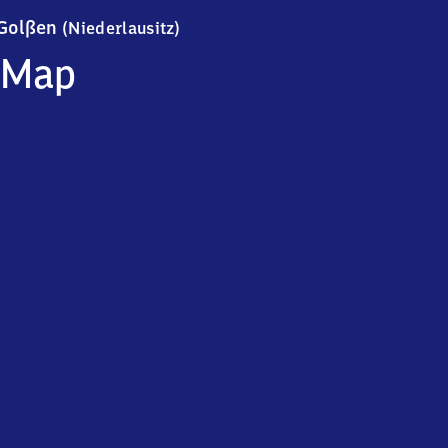
Golßen (Niederlausitz)
Golßen
(Niederlausitz)
Map