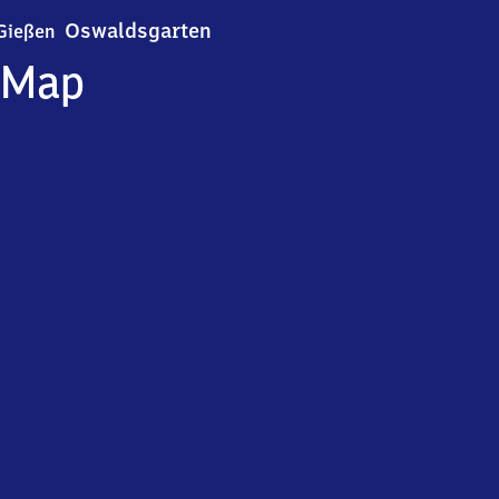
Gießen Oswaldsgarten
Oswaldsgarten
Gießen
Map