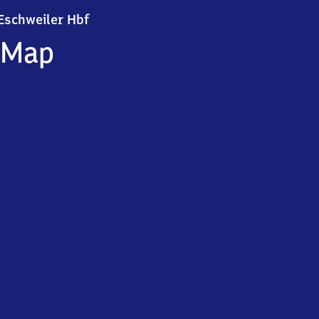
Eschweiler Hauptbahnhof
Eschweiler Hbf
Map