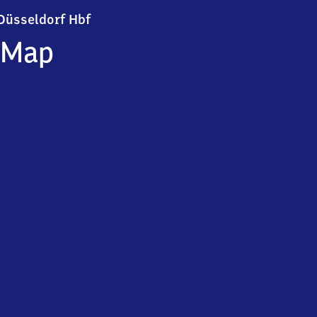
Düsseldorf Hauptbahnhof
Düsseldorf Hbf
Map