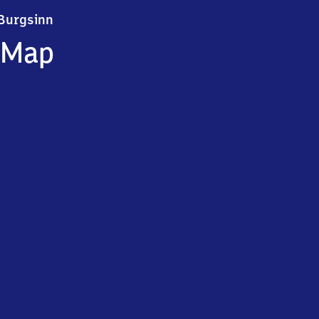
Burgsinn
Burgsinn
Map