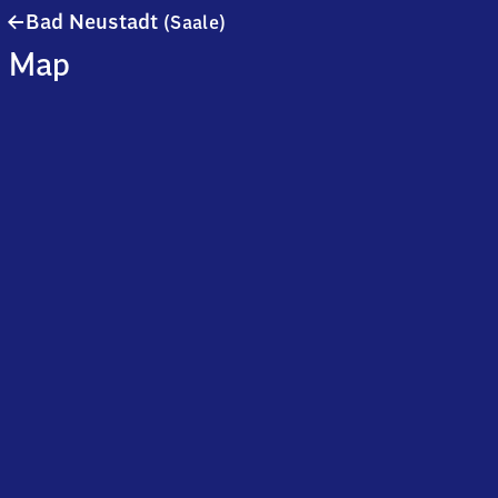
Ba​
Bad Neustadt
(Saale)
d
Map
Neustadt
(Saale)