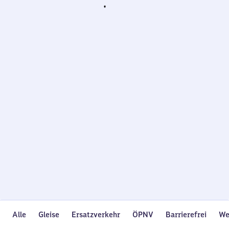
Wird
geladen…
Alle
Gleise
Ersatzverkehr
ÖPNV
Barrierefrei
We