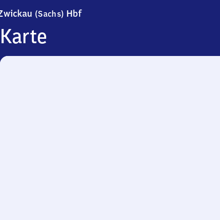
Zwickau (Sachsen) Hauptbahnhof
Zwickau
Hbf
(Sachs)
Karte