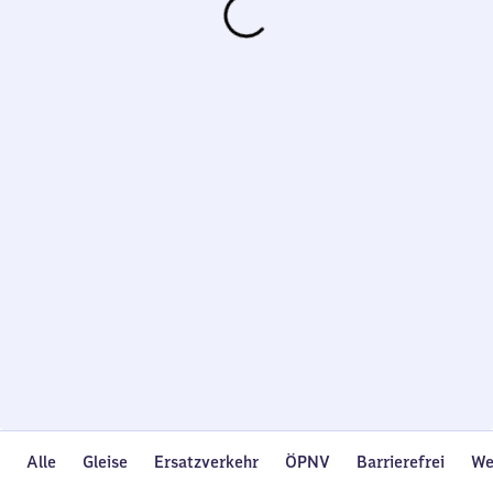
Wird
geladen…
Alle
Gleise
Ersatzverkehr
ÖPNV
Barrierefrei
We