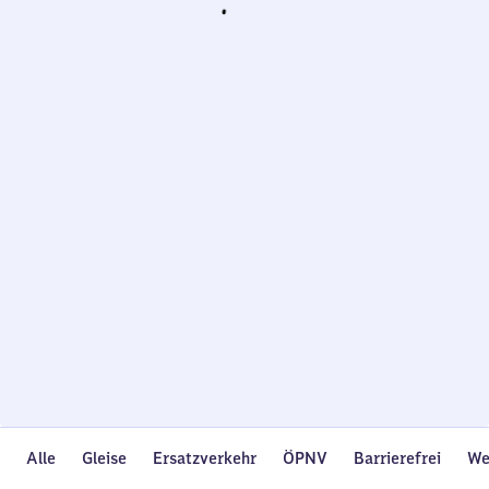
Wird
geladen…
Alle
Gleise
Ersatzverkehr
ÖPNV
Barrierefrei
We