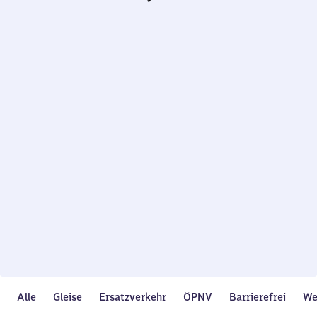
Wird
geladen…
Alle
Gleise
Ersatzverkehr
ÖPNV
Barrierefrei
We