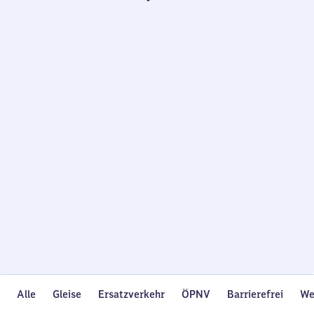
Wird
geladen…
Alle
Gleise
Ersatzverkehr
ÖPNV
Barrierefrei
We