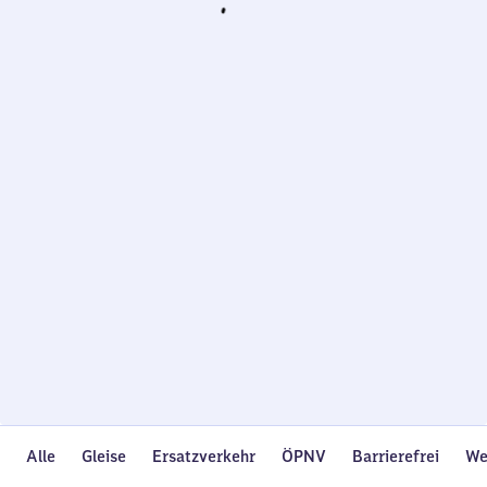
Wird
geladen…
Alle
Gleise
Ersatzverkehr
ÖPNV
Barrierefrei
We