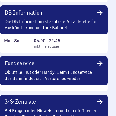
DB Information
Die DB Information ist zentrale Anlaufstelle für
Auskünfte rund um Ihre Bahnreise
Montag
,
Von
Mo
–
So
06:00
–
22:45
bis
inkl. Feiertage
6
inkl. Feiertage
Sonntag
Uhr
bis
Fundservice
22
Uhr
Ob Brille, Hut oder Handy: Beim Fundservice
45
der Bahn findet sich Verlorenes wieder
3-S-Zentrale
Bei Fragen oder Hinweisen rund um die Themen