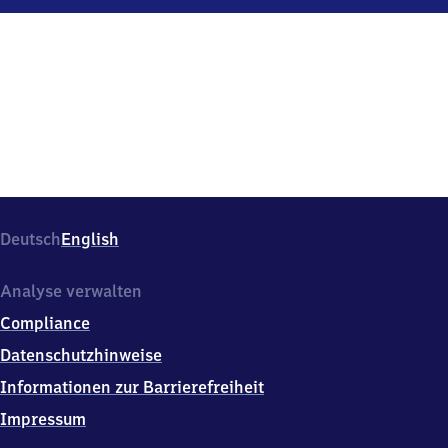
Würzburg
Hauptbahnhof,
Bahnhofplatz
4,
9
7
0
7
0
Würzburg
Deutsch
English
Analyse verwalten
Compliance
Datenschutzhinweise
Informationen zur Barrierefreiheit
Impressum