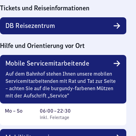
Tickets und Reiseinformationen
DB Reisezentrum
Hilfe und Orientierung vor Ort
Mobile Servicemitarbeitende
Auf dem Bahnhof stehen Ihnen unsere mobilen
Servicemitarbeitenden mit Rat und Tat zur Seite
– achten Sie auf die burgundy-farbenen Mützen
mit der Aufschrift „Service“
Montag
,
Von
Mo
–
So
06:00
–
22:30
bis
inkl. Feiertage
6
inkl. Feiertage
Sonntag
Uhr
bis