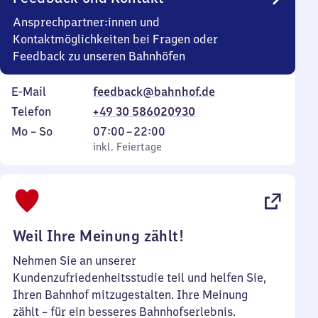
Ansprechpartner:innen und
Kontaktmöglichkeiten bei Fragen oder
Feedback zu unseren Bahnhöfen
E-Mail
feedback@bahnhof.de
Telefon
+49 30 586020930
Montag
,
Von
Mo
–
So
07:00
–
22:00
bis
inkl. Feiertage
7
inkl. Feiertage
Sonntag
Uhr
bis
22
Uhr
Weil Ihre Meinung zählt!
Nehmen Sie an unserer
Kundenzufriedenheitsstudie teil und helfen Sie,
Ihren Bahnhof mitzugestalten. Ihre Meinung
zählt – für ein besseres Bahnhofserlebnis.