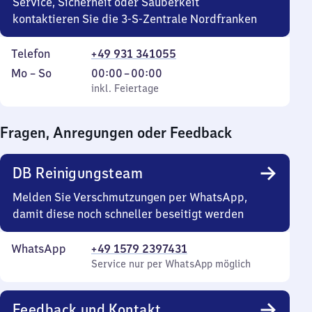
Service, Sicherheit oder Sauberkeit
kontaktieren Sie die 3-S-Zentrale Nordfranken
Telefon
+49 931 341055
Montag
,
Von
Mo
–
So
00:00
–
00:00
bis
inkl. Feiertage
0
inkl. Feiertage
Sonntag
Uhr
bis
Fragen, Anregungen oder Feedback
0
Uhr
DB Reinigungsteam
Melden Sie Verschmutzungen per WhatsApp,
damit diese noch schneller beseitigt werden
WhatsApp
+49 1579 2397431
Service nur per WhatsApp möglich
Feedback und Kontakt