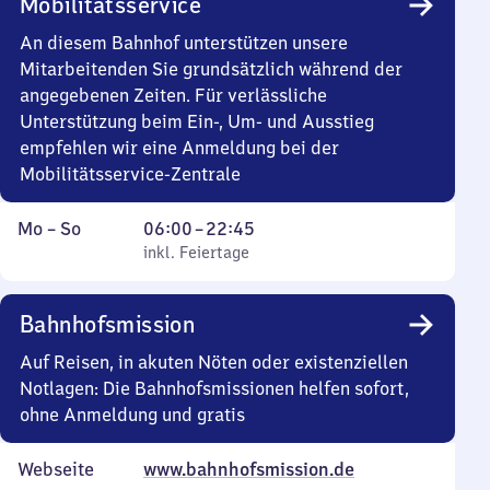
Mobilitätsservice
22
Uhr
An diesem Bahnhof unterstützen unsere
30
Mitarbeitenden Sie grundsätzlich während der
angegebenen Zeiten. Für verlässliche
Unterstützung beim Ein-, Um- und Ausstieg
empfehlen wir eine Anmeldung bei der
Mobilitätsservice-Zentrale
Montag
,
Von
Mo
–
So
06:00
–
22:45
bis
inkl. Feiertage
6
inkl. Feiertage
Sonntag
Uhr
bis
Bahnhofsmission
22
Uhr
Auf Reisen, in akuten Nöten oder existenziellen
45
Notlagen: Die Bahnhofsmissionen helfen sofort,
ohne Anmeldung und gratis
Webseite
www.bahnhofsmission.de