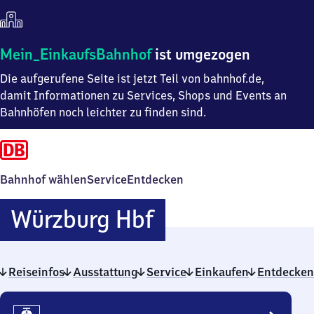
Mein
Mein_EinkaufsBahnhof
ist umgezogen
Einkaufsbahnhof
Die aufgerufene Seite ist jetzt Teil von bahnhof.de,
ist
umgezogen
damit Informationen zu Services, Shops und Events an
Bahnhöfen noch leichter zu finden sind.
Bahnhof wählen
Service
Entdecken
Würzburg
Würzburg Hbf
Hauptbahnhof
Reiseinfos
Ausstattung
Service
Einkaufen
Entdecken
Reiseinfos