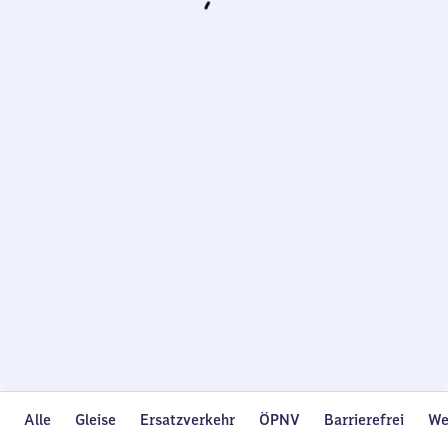
Wird
geladen…
Alle
Gleise
Ersatzverkehr
ÖPNV
Barrierefrei
We