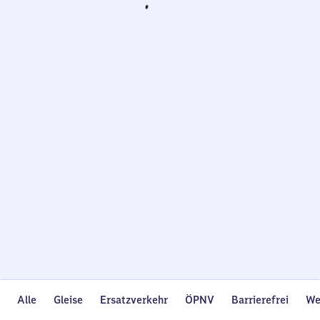
Wird
geladen…
Alle
Gleise
Ersatzverkehr
ÖPNV
Barrierefrei
We