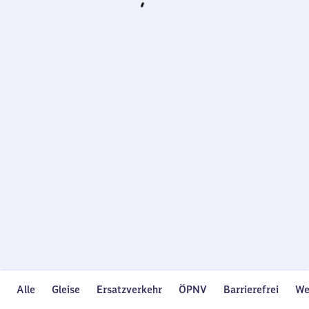
Wird
geladen…
Alle
Gleise
Ersatzverkehr
ÖPNV
Barrierefrei
We