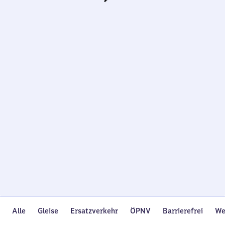
Wird
geladen…
Alle
Gleise
Ersatzverkehr
ÖPNV
Barrierefrei
We