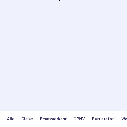
Wird
geladen…
Alle
Gleise
Ersatzverkehr
ÖPNV
Barrierefrei
We