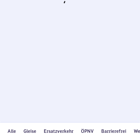
Wird
geladen…
Alle
Gleise
Ersatzverkehr
ÖPNV
Barrierefrei
We