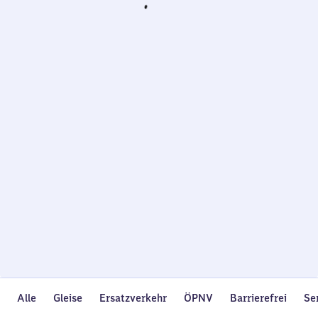
Wird
geladen…
Alle
Gleise
Ersatzverkehr
ÖPNV
Barrierefrei
Se