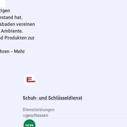
tigen
estand hat.
esbaden vereinen
n Ambiente.
nd Produkten zur
ahren – Mehr
Schuh- und Schlüsseldienst
Dienstleistungen
geschlossen