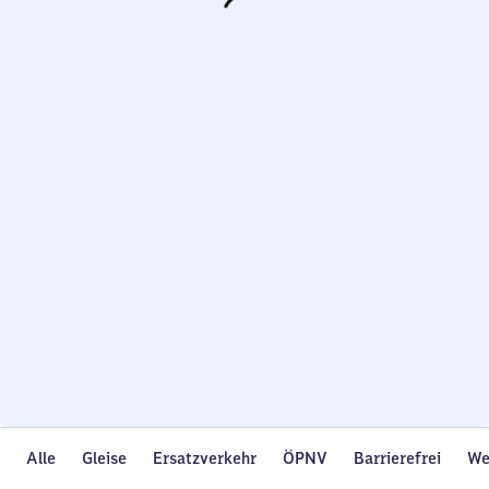
Wird
geladen…
Alle
Gleise
Ersatzverkehr
ÖPNV
Barrierefrei
We