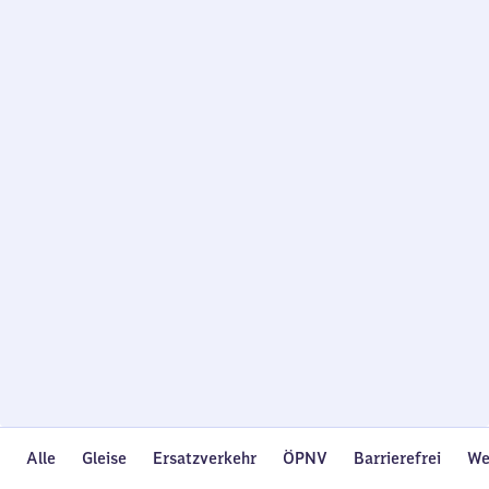
Wird
geladen…
Alle
Gleise
Ersatzverkehr
ÖPNV
Barrierefrei
We