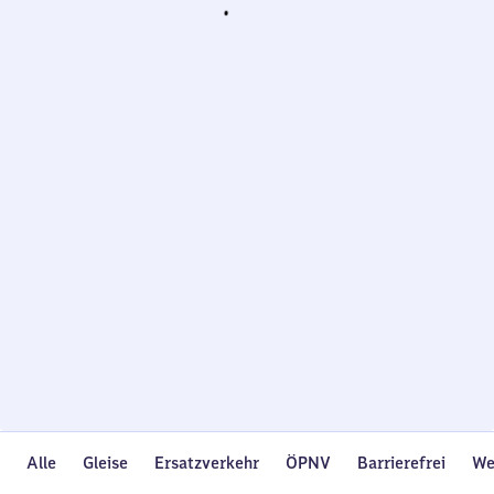
Wird
geladen…
Alle
Gleise
Ersatzverkehr
ÖPNV
Barrierefrei
We