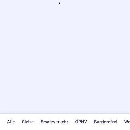
Wird
geladen…
Alle
Gleise
Ersatzverkehr
ÖPNV
Barrierefrei
We