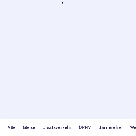
Wird
geladen…
Alle
Gleise
Ersatzverkehr
ÖPNV
Barrierefrei
We