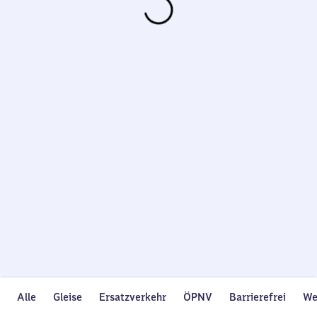
Wird
geladen…
Alle
Gleise
Ersatzverkehr
ÖPNV
Barrierefrei
We