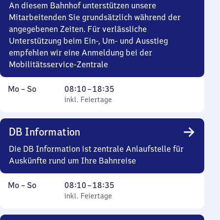
18
An diesem Bahnhof unterstützen unsere
Uhr
Mitarbeitenden Sie grundsätzlich während der
35
angegebenen Zeiten. Für verlässliche
Unterstützung beim Ein-, Um- und Ausstieg
empfehlen wir eine Anmeldung bei der
Mobilitätsservice-Zentrale
Montag
,
Von
Mo
–
So
08:10
–
18:35
bis
inkl. Feiertage
8
inkl. Feiertage
Sonntag
Uhr
10
DB Information
bis
18
Die DB Information ist zentrale Anlaufstelle für
Uhr
Auskünfte rund um Ihre Bahnreise
35
Montag
,
Von
Mo
–
So
08:10
–
18:35
bis
inkl. Feiertage
8
inkl. Feiertage
Sonntag
Uhr