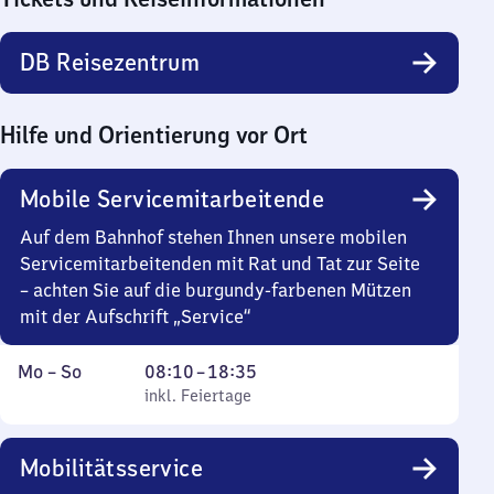
DB Reisezentrum
Hilfe und Orientierung vor Ort
Mobile Servicemitarbeitende
Auf dem Bahnhof stehen Ihnen unsere mobilen
Servicemitarbeitenden mit Rat und Tat zur Seite
– achten Sie auf die burgundy-farbenen Mützen
mit der Aufschrift „Service“
Montag
,
Von
Mo
–
So
08:10
–
18:35
bis
inkl. Feiertage
8
inkl. Feiertage
Sonntag
Uhr
10
Mobilitätsservice
bis