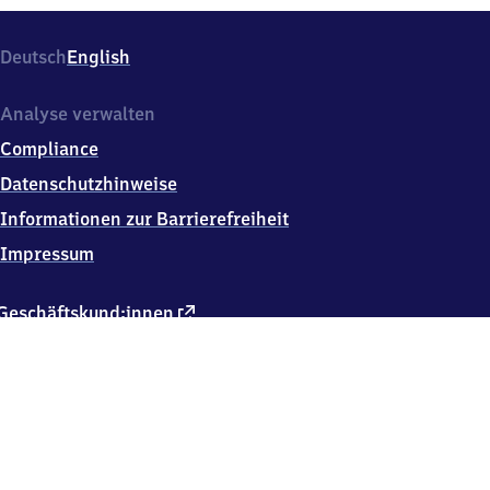
Deutsch
English
Analyse verwalten
Compliance
Datenschutzhinweise
Informationen zur Barrierefreiheit
Impressum
externer
Geschäftskund:innen
Link
Kontakt
Hausordnung
Verkehrsunternehmen
Changelog