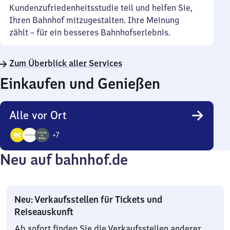
Kundenzufriedenheitsstudie teil und helfen Sie,
Ihren Bahnhof mitzugestalten. Ihre Meinung
zählt – für ein besseres Bahnhofserlebnis.
Zum Überblick aller Services
Einkaufen und Genießen
Alle vor Ort
+
7
10
Neu auf bahnhof.de
Angebote
Neu: Verkaufsstellen für Tickets und
Reiseauskunft
Ab sofort finden Sie die Verkaufsstellen anderer