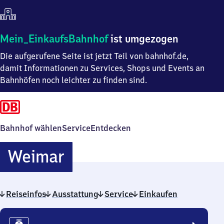
Mein
Mein_EinkaufsBahnhof
ist umgezogen
Einkaufsbahnhof
Die aufgerufene Seite ist jetzt Teil von bahnhof.de,
ist
umgezogen
damit Informationen zu Services, Shops und Events an
Bahnhöfen noch leichter zu finden sind.
Bahnhof wählen
Service
Entdecken
Weimar
Weimar
Reiseinfos
Ausstattung
Service
Einkaufen
Reiseinfos