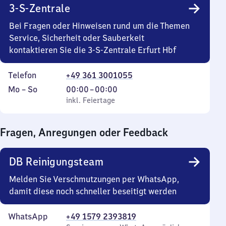
10
3-S-Zentrale
bis
18
Bei Fragen oder Hinweisen rund um die Themen
Uhr
Service, Sicherheit oder Sauberkeit
35
kontaktieren Sie die 3-S-Zentrale Erfurt Hbf
Telefon
+49 361 3001055
Montag
,
Von
Mo
–
So
00:00
–
00:00
bis
inkl. Feiertage
0
inkl. Feiertage
Sonntag
Uhr
bis
Fragen, Anregungen oder Feedback
0
Uhr
DB Reinigungsteam
Melden Sie Verschmutzungen per WhatsApp,
damit diese noch schneller beseitigt werden
WhatsApp
+49 1579 2393819