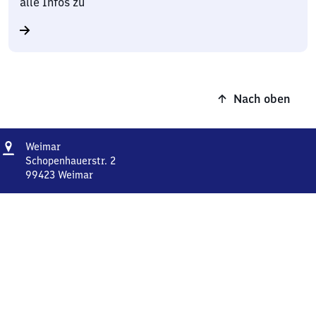
alle Infos zu
Nach oben
Adresse
Weimar
Weimar
Schopenhauerstr. 2
99423
Weimar
Weimar,
Schopenhauerstr.
2,
9
9
4
2
3
Weimar