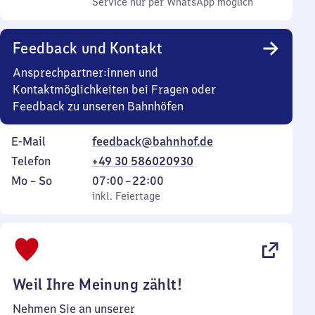
Service nur per WhatsApp möglich
Feedback und Kontakt
Ansprechpartner:innen und
Kontaktmöglichkeiten bei Fragen oder
Feedback zu unseren Bahnhöfen
E-Mail
feedback@bahnhof.de
Telefon
+49 30 586020930
Montag
,
Von
Mo
–
So
07:00
–
22:00
bis
inkl. Feiertage
7
inkl. Feiertage
Sonntag
Uhr
bis
22
Uhr
Weil Ihre Meinung zählt!
Nehmen Sie an unserer