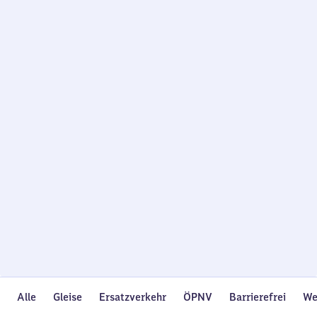
Wird
geladen…
Alle
Gleise
Ersatzverkehr
ÖPNV
Barrierefrei
We