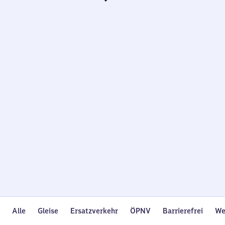
Wird
geladen…
Alle
Gleise
Ersatzverkehr
ÖPNV
Barrierefrei
We