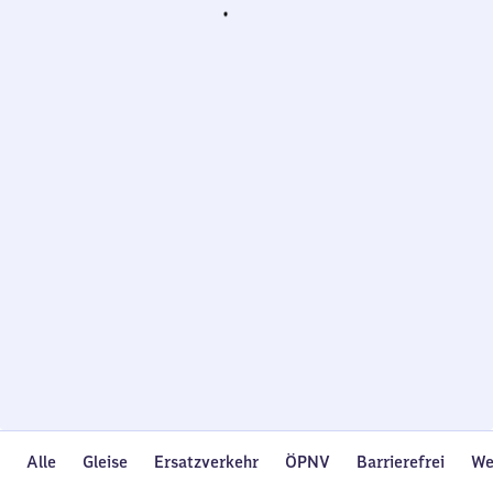
Wird
geladen…
Alle
Gleise
Ersatzverkehr
ÖPNV
Barrierefrei
We