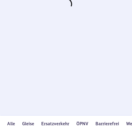
Wird
geladen…
Alle
Gleise
Ersatzverkehr
ÖPNV
Barrierefrei
We