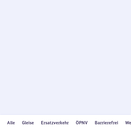
Wird
geladen…
Alle
Gleise
Ersatzverkehr
ÖPNV
Barrierefrei
We