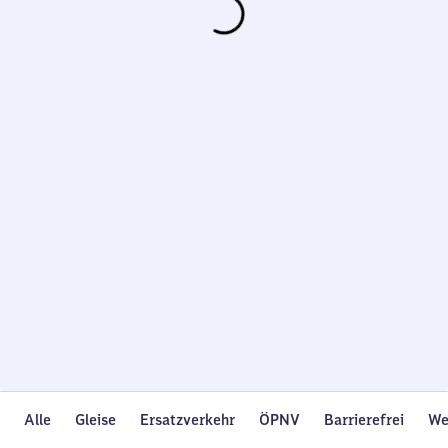
Wird
geladen…
Alle
Gleise
Ersatzverkehr
ÖPNV
Barrierefrei
We