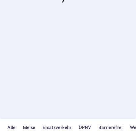
Wird
geladen…
Alle
Gleise
Ersatzverkehr
ÖPNV
Barrierefrei
We