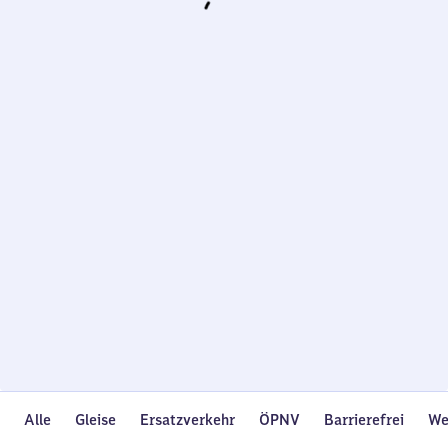
Wird
geladen…
Alle
Gleise
Ersatzverkehr
ÖPNV
Barrierefrei
We