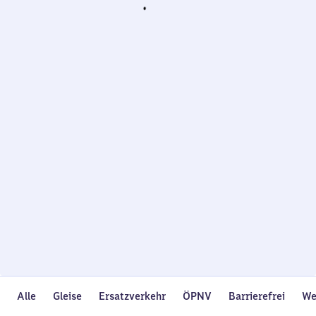
Wird
geladen…
Alle
Gleise
Ersatzverkehr
ÖPNV
Barrierefrei
We