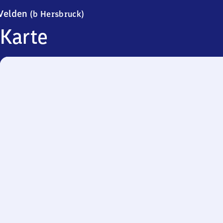
Velden (bei Hersbruck)
Velden
(b Hersbruck)
Karte