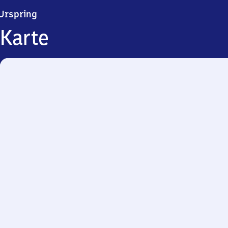
Urspring
Urspring
Karte