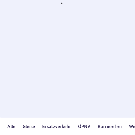
Wird
geladen…
Alle
Gleise
Ersatzverkehr
ÖPNV
Barrierefrei
We