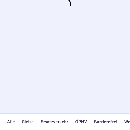
Wird
geladen…
Alle
Gleise
Ersatzverkehr
ÖPNV
Barrierefrei
We