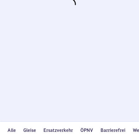
Wird
geladen…
Alle
Gleise
Ersatzverkehr
ÖPNV
Barrierefrei
We