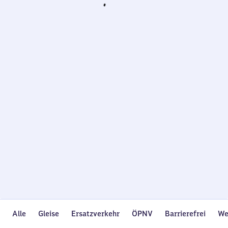
Wird
geladen…
Alle
Gleise
Ersatzverkehr
ÖPNV
Barrierefrei
We