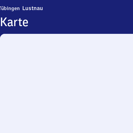
Tübingen-Lustnau
Lustnau
Tübingen
Karte