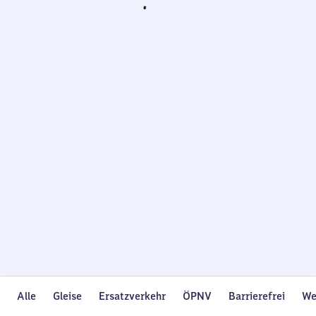
Wird
geladen…
Alle
Gleise
Ersatzverkehr
ÖPNV
Barrierefrei
We