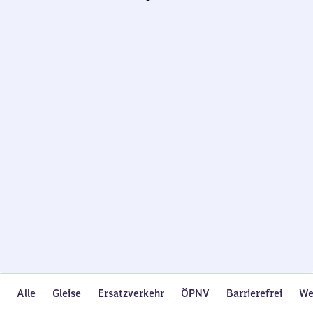
Wird
geladen…
Alle
Gleise
Ersatzverkehr
ÖPNV
Barrierefrei
We